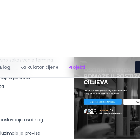
ne trenere za upravljanje
rma uključuje:
tavno zakazivanje termina
 prehrane
stup u pokretu
ta
g poslovanja osobnog
duzimalo je previše