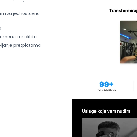
jem za jednostavno
e
emenu i analitika
vljanje pretplatama