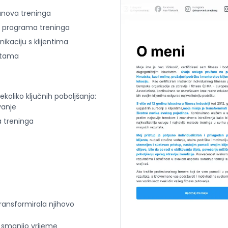
lanova treninga
a programa treninga
kaciju s klijentima
latama
ekoliko ključnih poboljšanja:
vanje
a treninga
ransformirala njihovo
je smanjio vrijeme