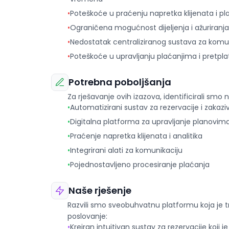
•
Poteškoće u praćenju napretka klijenata i p
•
Ograničena mogućnost dijeljenja i ažuriranj
•
Nedostatak centraliziranog sustava za komuni
•
Poteškoće u upravljanju plaćanjima i pretp
Potrebna poboljšanja
Za rješavanje ovih izazova, identificirali smo n
•
Automatizirani sustav za rezervacije i zakazi
•
Digitalna platforma za upravljanje planovim
•
Praćenje napretka klijenata i analitika
•
Integrirani alati za komunikaciju
•
Pojednostavljeno procesiranje plaćanja
Naše rješenje
Razvili smo sveobuhvatnu platformu koja je t
poslovanje:
•
Kreiran intuitivan sustav za rezervacije koji 