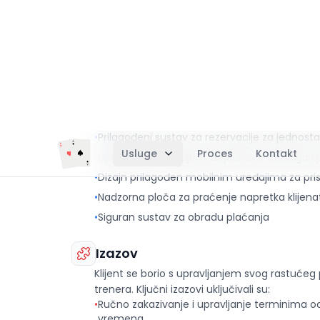
Pregled projekta
Kreirali smo sveobuhvatnu platformu za osob
poslovanjem i povezivanje s klijentima. Platfo
•
Prilagođeni sustav za rezervacije za jednos
•
Upravljanje sadržajem za planove treninga i
•
Dizajn prilagođen mobilnim uređajima za pri
•
Nadzorna ploča za praćenje napretka klijena
•
Siguran sustav za obradu plaćanja
Izazov
Klijent se borio s upravljanjem svog rastuće
trenera. Ključni izazovi uključivali su:
•
Ručno zakazivanje i upravljanje terminima o
vremena