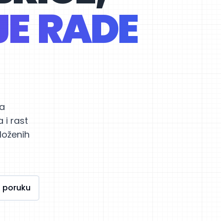
JE RADE
za
 i rast
loženih
 poruku