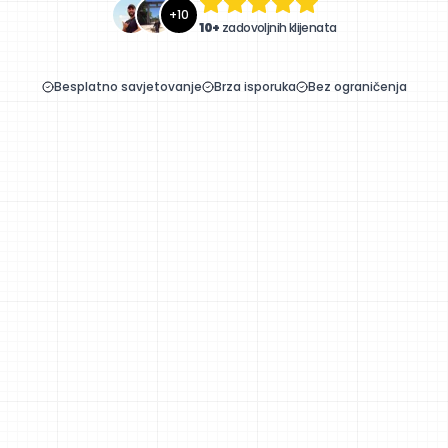
+
10
10+
zadovoljnih klijenata
Besplatno savjetovanje
Brza isporuka
Bez ograničenja