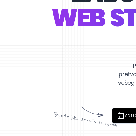
WEB ST
P
pretva
vašeg 
Prijateljski 30-min razgovor
Zatr